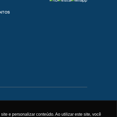
NTOS
01-39 Goiânia | Goiás | Brasil
e e personalizar conteúdo. Ao utilizar este site, você