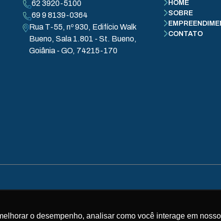
62 3920-5100
HOME
SOBRE
69 9 8139-0364
EMPREENDIME
Rua T-55, nº 930, Edifício Walk
CONTATO
Bueno, Sala 1.801 - St. Bueno,
Goiânia - GO, 74215-170
Copyright © 2025 Água Santa Incorporadora Inc.
 Agua Santa Incorporadora LTDA. CNPJ: 042.230.83.00
melhorar o desempenho, analisar como você interage em nosso sit