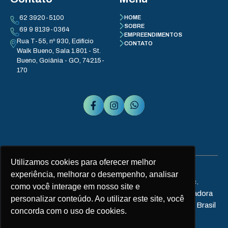
62 3920-5100
HOME
SOBRE
69 9 8139-0364
EMPREENDIMENTOS
Rua T-55, nº 930, Edifício
CONTATO
Walk Bueno, Sala 1.801 - St.
Bueno, Goiânia - GO, 74215-
170
Utilizamos cookies para oferecer melhor
experiência, melhorar o desempenho, analisar
Copyright © 2025 Água Santa Incorporadora Inc.
como você interage em nosso site e
Todos os direitos reservados. Agua Santa Incorporadora
personalizar conteúdo. Ao utilizar este site, você
LTDA. CNPJ: 042.230.83.0001-39 Goiânia | Goiás | Brasil
concorda com o uso de cookies.
Desenvolvido por: